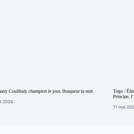
ny Coulibaly champion le jour, Braqueur la nuit
Togo / Éli
Principe, 
ût 2024
11 mai 20