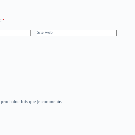
ec
*
Site web
a prochaine fois que je commente.