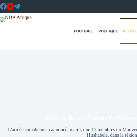
Passer
au
contenu
FOOTBALL
POLITIQUE
ALERTE
Armée somalienne : 15 militants d’al-Shabab tu
L'armée somalienne a annoncé, mardi, que 15 membres du Mouveme
Hirshabele, dans la région