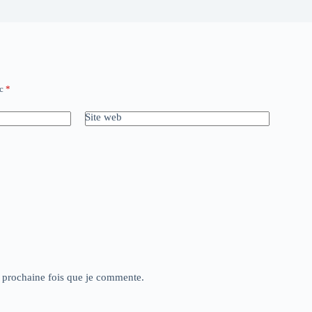
ec
*
Site web
a prochaine fois que je commente.