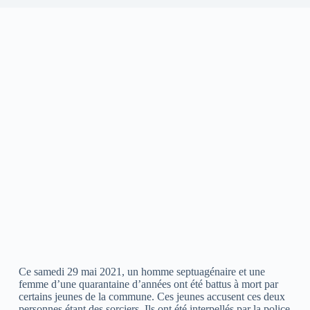
Ce samedi 29 mai 2021, un homme septuagénaire et une
femme d’une quarantaine d’années ont été battus à mort par
certains jeunes de la commune. Ces jeunes accusent ces deux
personnes étant des sorciers. Ils ont été interpellés par la police