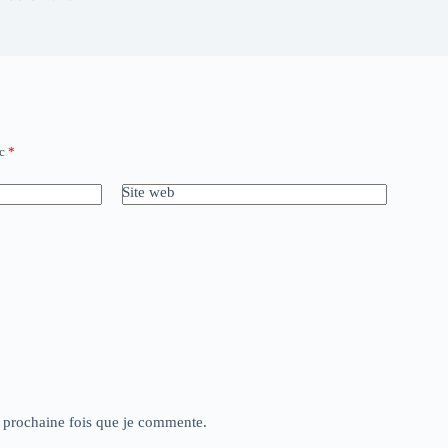
ec
*
Site web
a prochaine fois que je commente.