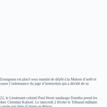
 Zoungrana est placé sous mandat de dépôt à la Maison d’arrêt et
ause l’ordonnance du juge d’instruction qui a décidé de sa
 2022, le Lieutenant colonel Paul Henri sandaogo Damiba prend les
arc Christian Kaboré. Le mercredi 2 février le Tribunal militaire
e garde son frère d’armes en Prison.