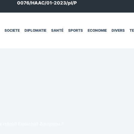
0076/HAAC/01-2023/pl/P
SOCIETE
DIPLOMATIE
SANTÉ
SPORTS
ECONOMIE
DIVERS
T
nant colonel Emmanuel Zoungrana.?