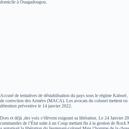
domicile à Ouagadougou.
Accusé de tentatives de déstabilisation du pays sous le régime Kaboré,
de correction des Armées (MACA). Les avocats du colonel mettent en c
détention préventive le 14 janvier 2022.
Dors et déjà ,des voix s’élèvent exigeant sa libération. Le 24 Janvier
commandes de l’État suite à un Coup mettant fin à la gestion de Rock M
a autorisait la libération du lieutenant-colonel Mais l’homme de la chos