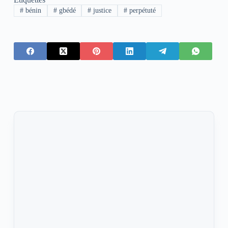
#
bénin
#
gbédé
#
justice
#
perpétuté