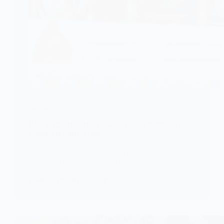
JUSTICE
Bénin/GBANAMÈ : Césaire Agossa rompt avec
Daagbo et saisit la justice
Un nouveau rebondissement secoue la Mission de
Gbanamè. Césaire Agossa, connu sous…
KOMLA AKPANRI
7 AVRIL 2026