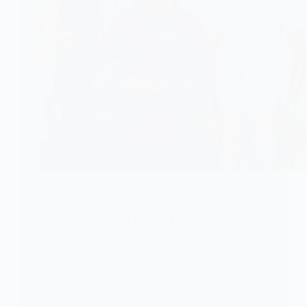
JUSTICE
Bénin : Assassinat de Richard Gabin Gbédé, la Cour
d’appel de Cotonou condamne Jeannot Agbanha à la
perpétuité
La justice béninoise vient de rendre son verdict dans
l’affaire tragique de…