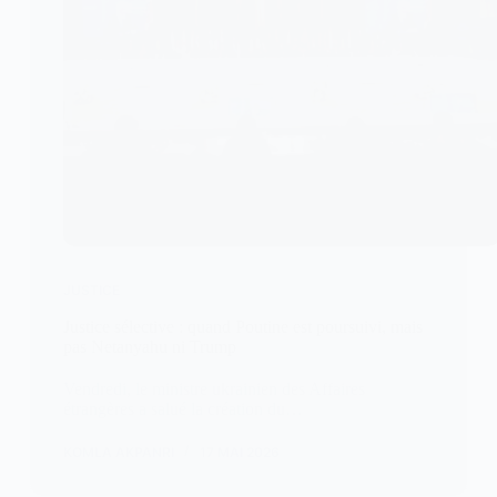
JUSTICE
Justice sélective : quand Poutine est poursuivi, mais
pas Netanyahu ni Trump
Vendredi, le ministre ukrainien des Affaires
étrangères a salué la création du…
KOMLA AKPANRI
17 MAI 2026