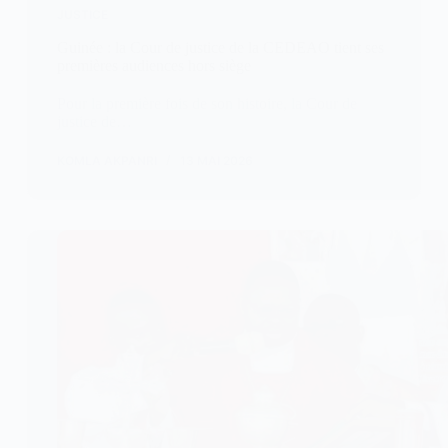
JUSTICE
Guinée : la Cour de justice de la CEDEAO tient ses
premières audiences hors siège
Pour la première fois de son histoire, la Cour de
justice de…
KOMLA AKPANRI
13 MAI 2026