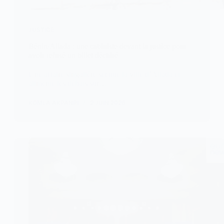
JUSTICE
Bénin/Allada : une cabiniste devant la justice pour
avoir refusé un billet déchiré
Une affaire singulière secoue la ville d’Allada et
alimente les débats sur…
KOMLA AKPANRI
2 JUIN 2026