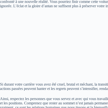
confronté à une nouvelle réalité. Vous pourriez finir comme cette voitur
ignorée. L’éclat et la gloire d’antan ne suffisent plus à préserver votre
Si durant votre carrière vous avez été cruel, brutal et méchant, la trans
actions passées peuvent hanter et les regrets peuvent s’intensifier, renda
Ainsi, respectez les personnes que vous servez et avec qui vous travaille
et les positions. Comprenez que rester au sommet n’est jamais permanen
vraiment, ce sont les relations humaines que nous tissons et la bienvei