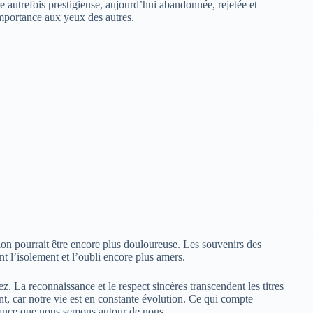
e autrefois prestigieuse, aujourd’hui abandonnée, rejetée et
 importance aux yeux des autres.
ition pourrait être encore plus douloureuse. Les souvenirs des
nt l’isolement et l’oubli encore plus amers.
z. La reconnaissance et le respect sincères transcendent les titres
t, car notre vie est en constante évolution. Ce qui compte
llance que nous semons autour de nous.