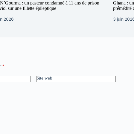
N’Gourma : un pasteur condamné à 11 ans de prison
Ghana : une
viol sur une fillette épileptique
prémédité 
in 2026
3 juin 202
ec
*
Site web