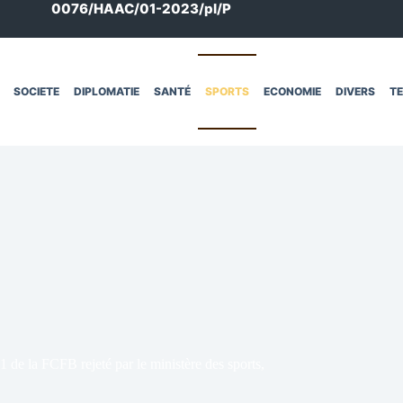
0076/HAAC/01-2023/pl/P
SOCIETE
DIPLOMATIE
SANTÉ
SPORTS
ECONOMIE
DIVERS
T
 de la FCFB rejeté par le ministère des sports,