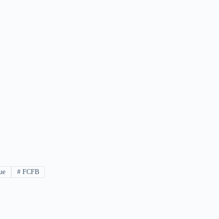
ue
#
FCFB