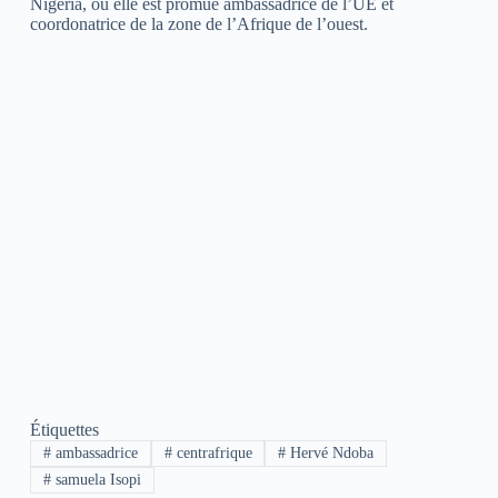
Nigéria, où elle est promue ambassadrice de l’UE et
coordonatrice de la zone de l’Afrique de l’ouest.
Étiquettes
#
ambassadrice
#
centrafrique
#
Hervé Ndoba
#
samuela Isopi