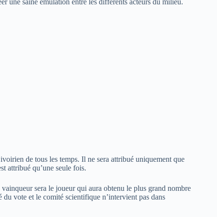
er une saine émulation entre les différents acteurs du milieu.
ivoirien de tous les temps. Il ne sera attribué uniquement que
st attribué qu’une seule fois.
le vainqueur sera le joueur qui aura obtenu le plus grand nombre
é du vote et le comité scientifique n’intervient pas dans