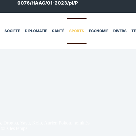
0076/HAAC/01-2023/pl/P
SOCIETE
DIPLOMATIE
SANTÉ
SPORTS
ECONOMIE
DIVERS
T
urs, Drogba, Yaya, Kolo, Aurier, Pokou, nominés
 tous les temps