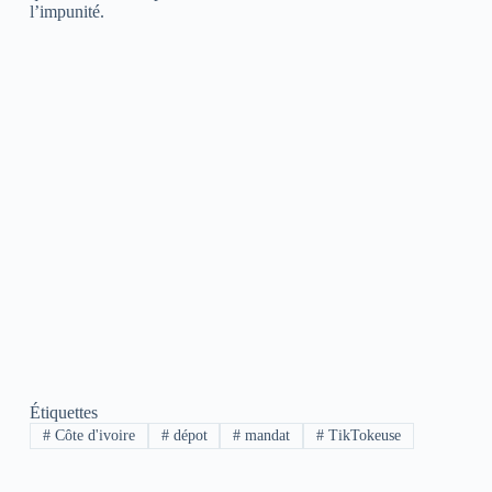
l’impunité.
Étiquettes
#
Côte d'ivoire
#
dépot
#
mandat
#
TikTokeuse