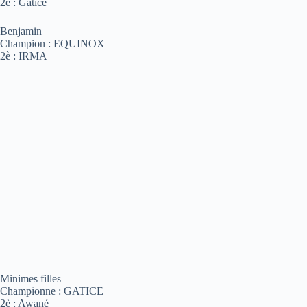
2è : Gatice
Benjamin
Champion : EQUINOX
2è : IRMA
Minimes filles
Championne : GATICE
2è : Awané