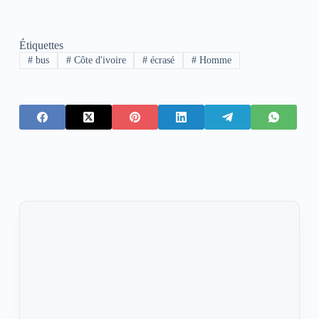
Étiquettes
#
bus
#
Côte d'ivoire
#
écrasé
#
Homme