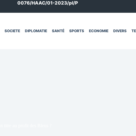
0076/HAAC/01-2023/pl/P
SOCIETE
DIPLOMATIE
SANTÉ
SPORTS
ECONOMIE
DIVERS
T
itre au profit des Bleus ?