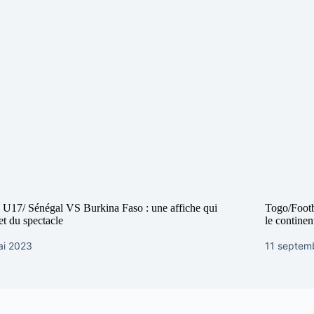
17/ Sénégal VS Burkina Faso : une affiche qui
Togo/Footba
t du spectacle
le continen
ai 2023
11 septem