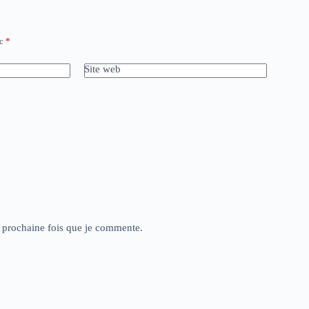
ec
*
Site web
a prochaine fois que je commente.