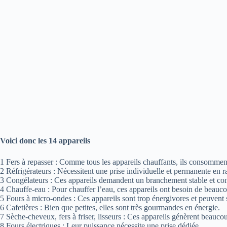
Voici donc les 14 appareils
1 Fers à repasser : Comme tous les appareils chauffants, ils consommen
2 Réfrigérateurs : Nécessitent une prise individuelle et permanente en
3 Congélateurs : Ces appareils demandent un branchement stable et co
4 Chauffe-eau : Pour chauffer l’eau, ces appareils ont besoin de beauc
5 Fours à micro-ondes : Ces appareils sont trop énergivores et peuvent s
6 Cafetières : Bien que petites, elles sont très gourmandes en énergie.
7 Sèche-cheveux, fers à friser, lisseurs : Ces appareils génèrent beaucou
8 Fours électriques : Leur puissance nécessite une prise dédiée.