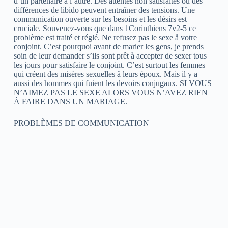
d’un partenaire à l’autre. Des attentes non satisfaites ou des
différences de libido peuvent entraîner des tensions. Une
communication ouverte sur les besoins et les désirs est
cruciale. Souvenez-vous que dans 1Corinthiens 7v2-5 ce
problème est traité et réglé. Ne refusez pas le sexe å votre
conjoint. C’est pourquoi avant de marier les gens, je prends
soin de leur demander s’ils sont prêt à accepter de sexer tous
les jours pour satisfaire le conjoint. C’est surtout les femmes
qui créent des misères sexuelles å leurs époux. Mais il y a
aussi des hommes qui fuient les devoirs conjugaux. SI VOUS
N’AIMEZ PAS LE SEXE ALORS VOUS N’AVEZ RIEN
À FAIRE DANS UN MARIAGE.
PROBLÈMES DE COMMUNICATION