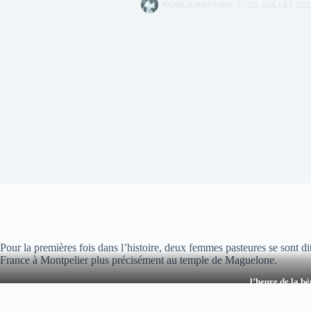
KOMLA AKPANRI
28 JUILLET 202
Pour la premières fois dans l’histoire, deux femmes pasteures se sont dit
France à Montpelier plus précisément au temple de Maguelone.
l’heure de la b