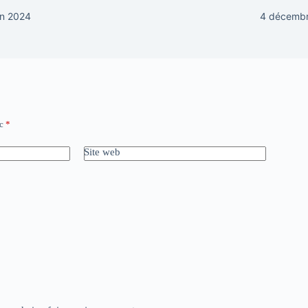
in 2024
4 décemb
ec
*
Site web