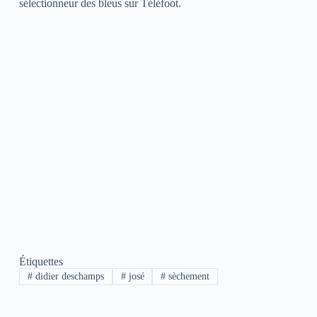
sélectionneur des bleus sur Téléfoot.
Étiquettes
#
didier deschamps
#
josé
#
sèchement