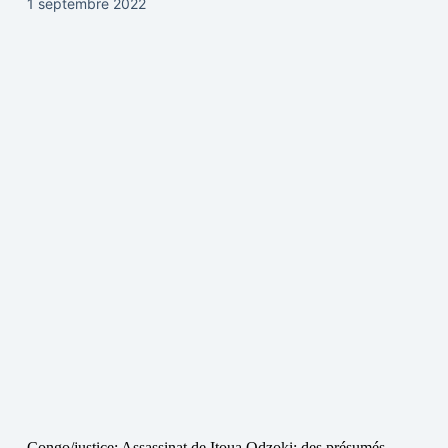
1 septembre 2022
Congo/justice: Assassinat de Itoua Odzoki: des présumés