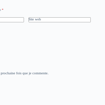
ec
*
Site web
a prochaine fois que je commente.