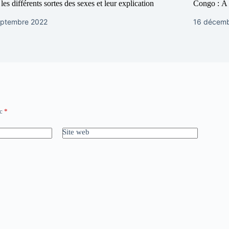
 les différents sortes des sexes et leur explication
Congo : À 
eptembre 2022
16 décem
ec
*
Site web