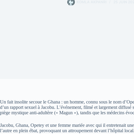
KOMLA AKPANRI
25 JUIN 20
Un fait insolite secoue le Ghana : un homme, connu sous le nom d’Opete
d’un rapport sexuel à Jacobu. L’événement, filmé et largement diffusé s
piège mystique anti-adultère (« Magun »), tandis que les médecins évoq
Jacobu, Ghana, Opetey et une femme mariée avec qui il entretenait une 
l’autre en plein ébat, provoquant un attroupement devant l’hôpital local