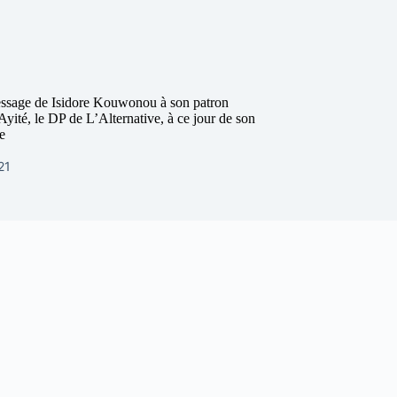
essage de Isidore Kouwonou à son patron
yité, le DP de L’Alternative, à ce jour de son
re
021