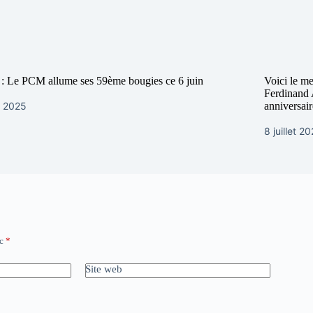
: Le PCM allume ses 59ème bougies ce 6 juin
Voici le m
Ferdinand A
n 2025
anniversai
8 juillet 2
ec
*
Site web