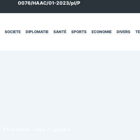
0076/HAAC/01-2023/pl/P
SOCIETE
DIPLOMATIE
SANTÉ
SPORTS
ECONOMIE
DIVERS
T
ji fête sa sixième bougie ce dimanche