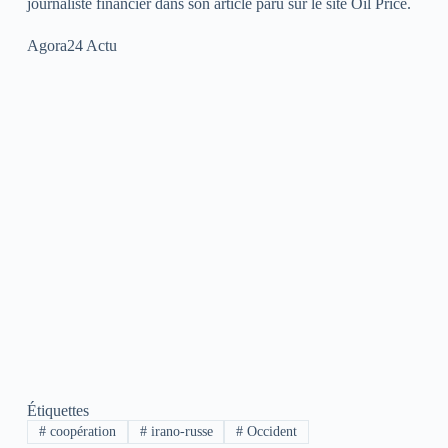
journaliste financier dans son article paru sur le site Oil Price.
Agora24 Actu
Étiquettes
#
coopération
#
irano-russe
#
Occident