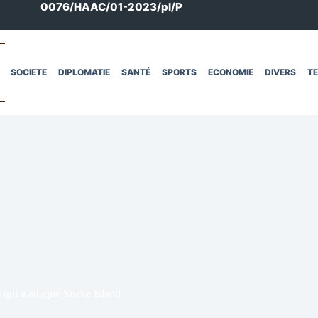
0076/HAAC/01-2023/pl/P
SOCIETE
DIPLOMATIE
SANTÉ
SPORTS
ECONOMIE
DIVERS
T
e qui a attaqué Snake Island