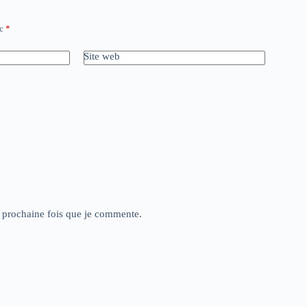
ec
*
Site web
a prochaine fois que je commente.