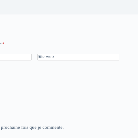
ec
*
Site web
a prochaine fois que je commente.