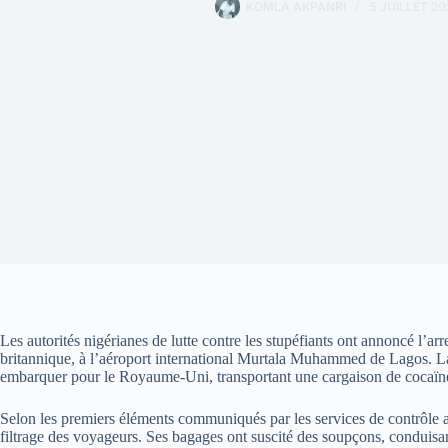
KOMLA AKPANRI
5 JUILLET 20
Les autorités nigérianes de lutte contre les stupéfiants ont annoncé l’ar
britannique, à l’aéroport international Murtala Muhammed de Lagos. La s
embarquer pour le Royaume-Uni, transportant une cargaison de cocaïn
Selon les premiers éléments communiqués par les services de contrôle aé
filtrage des voyageurs. Ses bagages ont suscité des soupçons, conduisa