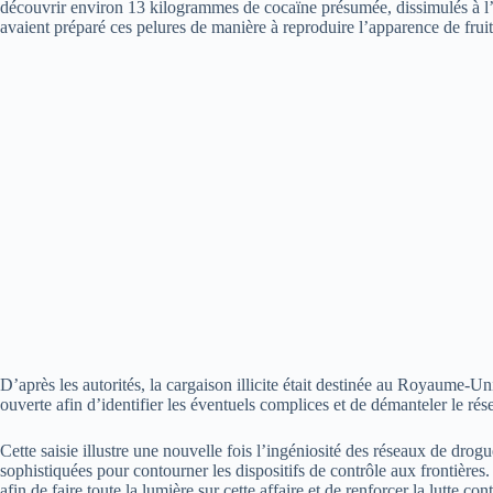
découvrir environ 13 kilogrammes de cocaïne présumée, dissimulés à l’i
avaient préparé ces pelures de manière à reproduire l’apparence de fruits
D’après les autorités, la cargaison illicite était destinée au Royaume-Un
ouverte afin d’identifier les éventuels complices et de démanteler le rése
Cette saisie illustre une nouvelle fois l’ingéniosité des réseaux de dro
sophistiquées pour contourner les dispositifs de contrôle aux frontières.
afin de faire toute la lumière sur cette affaire et de renforcer la lutte cont