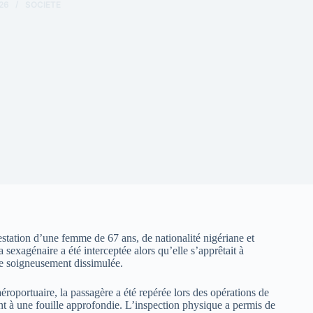
26
SOCIETE
restation d’une femme de 67 ans, de nationalité nigériane et
exagénaire a été interceptée alors qu’elle s’apprêtait à
e soigneusement dissimulée.
roportuaire, la passagère a été repérée lors des opérations de
nt à une fouille approfondie. L’inspection physique a permis de