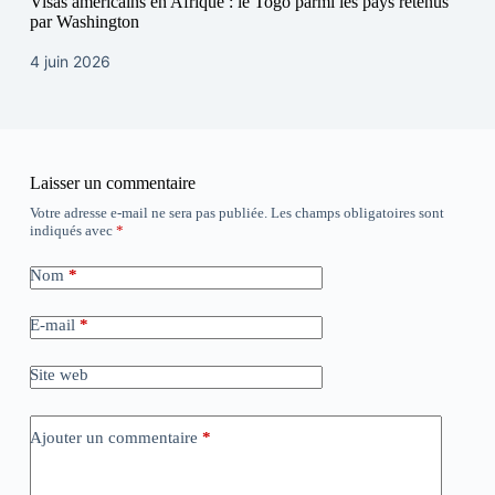
Visas américains en Afrique : le Togo parmi les pays retenus
par Washington
4 juin 2026
Laisser un commentaire
Votre adresse e-mail ne sera pas publiée.
Les champs obligatoires sont
indiqués avec
*
Nom
*
E-mail
*
Site web
Ajouter un commentaire
*