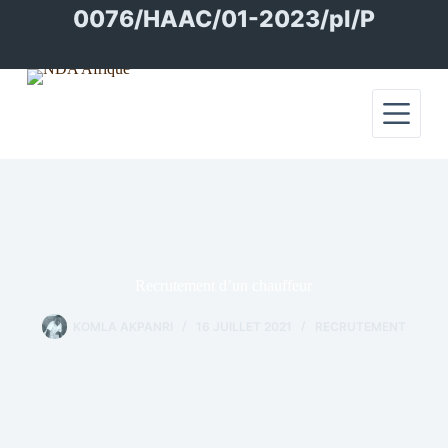
Passer
0076/HAAC/01-2023/pl/P
au
contenu
Recrutement d’un chauffeur
KOMLA AKPANRI
16 JUILLET 2021
RECRUTEMENT