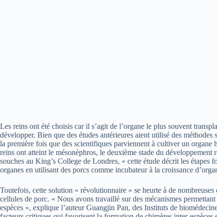
Les reins ont été choisis car il s’agit de l’organe le plus souvent trans
développer. Bien que des études antérieures aient utilisé des méthodes 
la première fois que des scientifiques parviennent à cultiver un organe
reins ont atteint le mésonéphros, le deuxième stade du développement r
souches au King’s College de Londres, « cette étude décrit les étapes f
organes en utilisant des porcs comme incubateur à la croissance d’org
Toutefois, cette solution « révolutionnaire » se heurte à de nombreuses
cellules de porc. « Nous avons travaillé sur des mécanismes permettant 
espèces », explique l’auteur Guangjin Pan, des Instituts de biomédeci
facteurs critiques qui favorisent la formation de chimères inter-espèces e