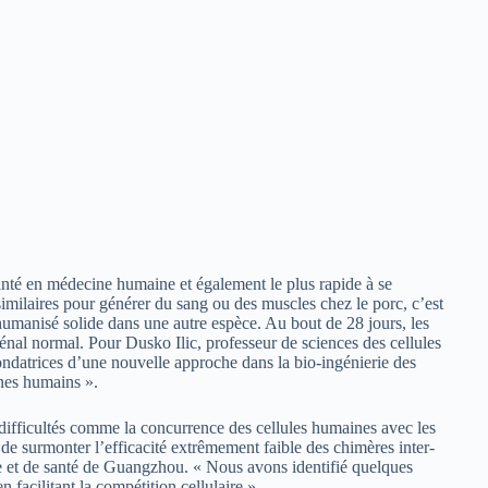
planté en médecine humaine et également le plus rapide à se
similaires pour générer du sang ou des muscles chez le porc, c’est
 humanisé solide dans une autre espèce. Au bout de 28 jours, les
énal normal. Pour Dusko Ilic, professeur de sciences des cellules
ondatrices d’une nouvelle approche dans la bio-ingénierie des
anes humains ».
 difficultés comme la concurrence des cellules humaines avec les
de surmonter l’efficacité extrêmement faible des chimères inter-
ne et de santé de Guangzhou. « Nous avons identifié quelques
n facilitant la compétition cellulaire ».