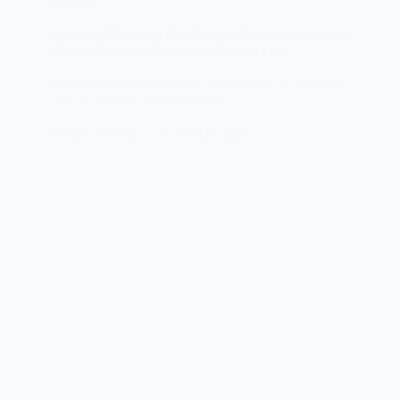
ENERGIE
Les scientifiques en Norvège ont fait une batterie qui
charge de l’eau salée et travaille sous l’eau
Les chercheurs norvégiens ont construit un nouveau
type de batterie qui fonctionne…
KOMLA AKPANRI
31 JUILLET 2025