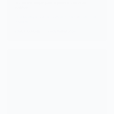
créé un test simple pour dépister le cancer du
poumon
Et si un simple souffle pouvait révéler un cancer du
poumon ?…
KOMLA AKPANRI
19 NOVEMBRE 2024