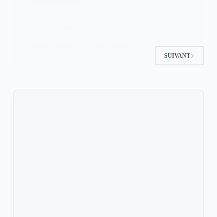
chercheurs chinois
Après la récente première mondiale de
transplantation d’un rein de cochon sur…
KOMLA AKPANRI
11 SEPTEMBRE 2023
SUIVANT