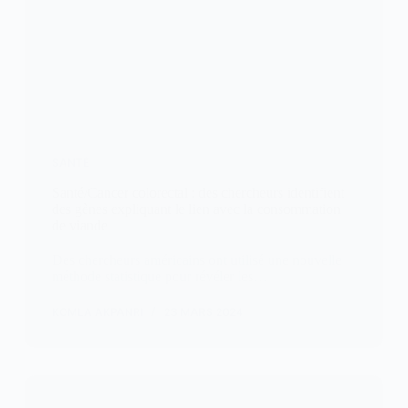
SANTÉ
Santé/Cancer colorectal : des chercheurs identifient
des gènes expliquant le lien avec la consommation
de viande
Des chercheurs américains ont utilisé une nouvelle
méthode statistique pour révéler les…
KOMLA AKPANRI
23 MARS 2024