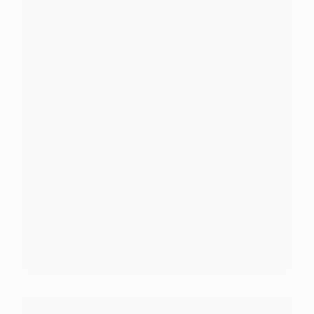
TECHNOLOGIE
Les scientifiques ont créé une langue artificielle qui
peut vraiment goûter
Les chercheurs disent que la nouvelle langue
électronique alimentée par l’IA fonctionne…
KOMLA AKPANRI
16 DÉCEMBRE 2024