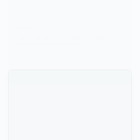
SOCIETE
Macky Sall intègre la Fondation Mo Ibrahim aux
côtés de figures internationales
Un an après avoir quitté la présidence du Sénégal,
Macky Sall fait…
KOMLA AKPANRI
9 AVRIL 2025