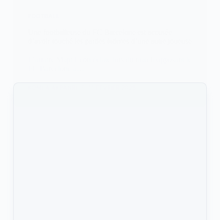
FOOTBALL
Une footballeuse du FC Barcelone est accusée
d’avoir touché les parties intimes d’une autre joueuse
L’affaire Mapi León éclate lors du match opposant le
FC Barcelone à…
KOMLA AKPANRI
11 FÉVRIER 2025