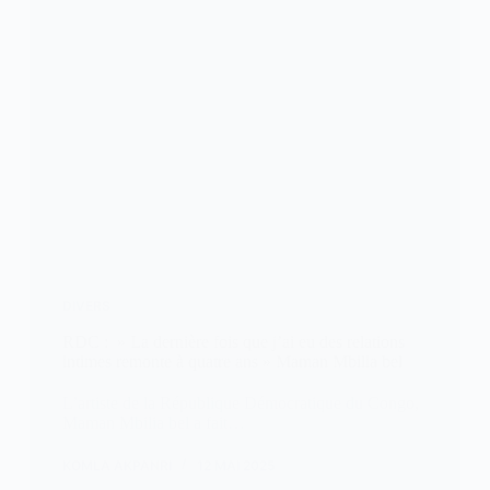
DIVERS
RDC : » La dernière fois que j’ai eu des relations
intimes remonte à quatre ans » Maman Mbilia bel
L’artiste de la République Démocratique du Congo,
Maman Mbilia bel a fait…
KOMLA AKPANRI
12 MAI 2025