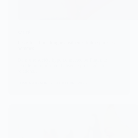
SANTÉ
Les effets d’une longue abstinence intime pour les
hommes
Dans une société hyperconnectée où l’intimité
semble omniprésente, l’absence prolongée de
relations…
KOMLA AKPANRI
9 OCTOBRE 2025