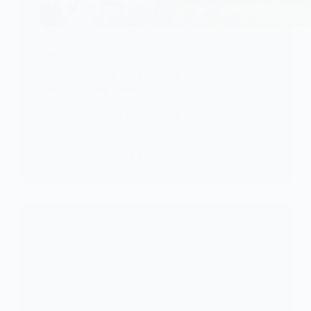
DIVERS
Brésil : Un couple perd la vie en plein moment
intime dans une voiture
Adriana, 42 ans, et Marcone, 26 ans, sont morts
lorsque leur voiture…
KOMLA AKPANRI
15 AOÛT 2025