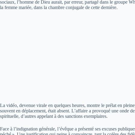
sociaux, l’homme de Dieu aurait, par erreur, partagé dans le groupe Wh
la femme mariée, dans la chambre conjugale de cette dernière.
La vidéo, devenue virale en quelques heures, montre le prélat en pleine 
souvent en déplacement, était absent. L’affaire a provoqué une onde de 
spirituelle, d’autres appelant à des sanctions exemplaires.
Face à l’indignation générale, l’évêque a présenté ses excuses publiques
péché ». Une justification qui peine à convaincre, tant la colère des fidè