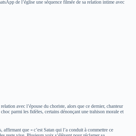
atsApp de l’église une séquence filmée de sa relation intime avec
relation avec l’épouse du choriste, alors que ce dernier, chanteur
choc parmi les fidèles, certains dénonçant une trahison morale et
, affirmant que « c’est Satan qui l’a conduit à commettre ce
les reste vive. Plusieurs voix s’élèvent pour réclamer sa