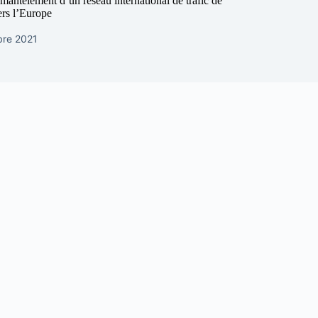
mantèlement d’un réseau international de trafic de
ers l’Europe
re 2021