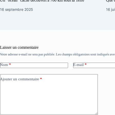
Un “océan” caché découvert à 700 km sous la Terre
Que d
16 septembre 2025
16 ju
Laisser un commentaire
Votre adresse e-mail ne sera pas publiée.
Les champs obligatoires sont indiqués av
Nom
*
E-mail
*
Ajouter un commentaire
*