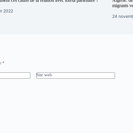
isent ces câlins de ta relation avec ton/ta partenaire ?
Algerie: dé
migrants v
in 2022
24 novemb
ec
*
Site web