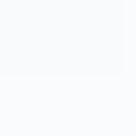
DIVERS
Côte d’Ivoire: opération Grand ménage au lycée
moderne de Grand Bassam
La police de Grand Bassam, la société MOYA
et des ONG, ont…
KOMLA AKPANRI
18 SEPTEMBRE 2021