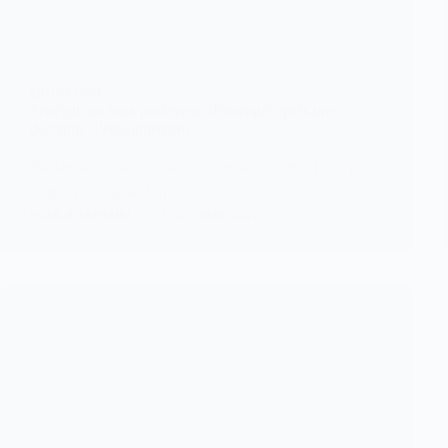
EDUCATION
Sénégal: un faux professeur démasqué après une
décennie d’enseignement
Plusieurs jours pour le voleur, un seul jour pour
le propriétaire. Un…
KOMLA AKPANRI
31 OCTOBRE 2022