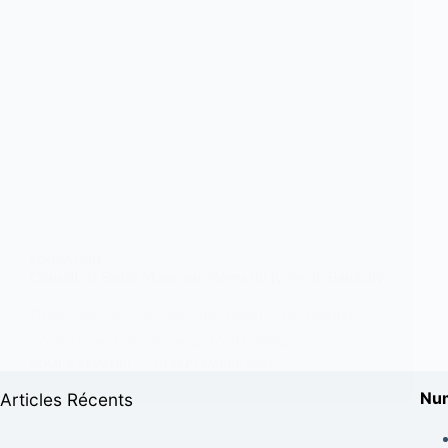
EDUCATION
Conseil de Sadio Mané aux élèves du lycée de Bambaly
Chers élèves, Je sais que beaucoup d’entre
vous rêvent de devenir footballeur…
KOMLA AKPANRI
10 SEPTEMBRE 2021
Num
Articles Récents