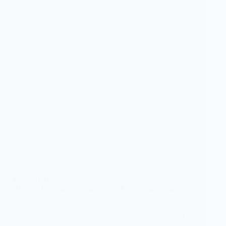
EDUCATION
Algérie: Une élève exclue de son lycée pour son tablier
déboutonné
Cela se passe dans la wilaya de Batna, à l’est