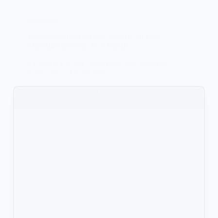
FOOTBALL
Eduardo Camavinga a été présenté au Real
Madrid,en présence de sa famille
La nouvelle recrue du Real Madrid, Édouardo
Camavinga a été présenté ce…
KOMLA AKPANRI
8 SEPTEMBRE 2021