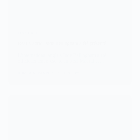
FOOTBALL
Real Madrid: Jude Bellingham a été présenté
L’international anglais Jude Bellingham a été
officiellement présenté au Real Madrid ce…
KOMLA AKPANRI
15 JUIN 2023