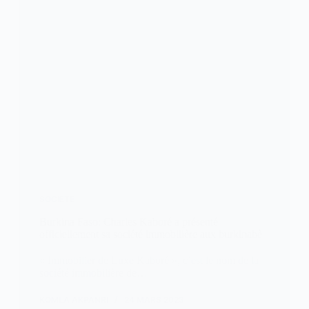
SOCIETE
Burkina Faso: Charles Kaboré a présenté
officiellement sa société immobilière aux burkinabè
« Immobilier de Luxe Kaboré », c’est le nom de la
société immobilière de…
KOMLA AKPANRI
24 MARS 2023