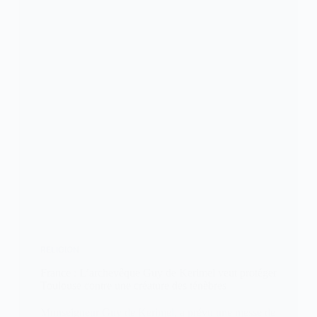
RELIGION
France : L’archevêque Guy de Kerimel veut protéger
Toulouse contre une créature des ténèbres
Monseigneur Guy de Kerimel, a prévu une messe de