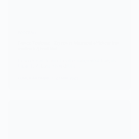
FOOTBALL
France/Toulouse : Ziyech et Mazraoui affichent leur
soutien à Aboukhlal
Le week-end dernier lors du championnat français
Ligue 1, Zakaria Aboukhlal a…
KOMLA AKPANRI
27 MAI 2023