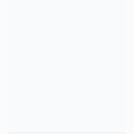
EDUCATION
Les Beatles décrétés haram à… Toulouse
Des élèves d’un collège de Toulouse ont quitté un
cours quand leur professeure de musique leur a fait
écouter une chanson des Beatles