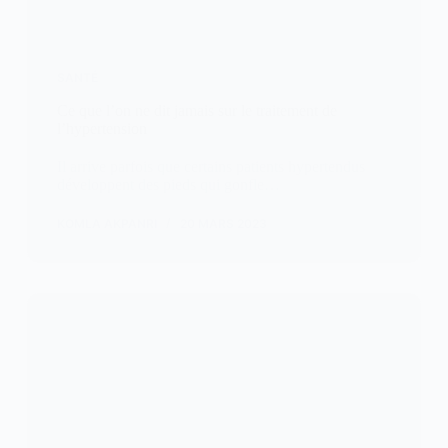
SANTÉ
Ce que l’on ne dit jamais sur le traitement de
l’hypertension
Il arrive parfois que certains patients hypertendus
développent des pieds qui gonfle…
KOMLA AKPANRI
20 MARS 2023