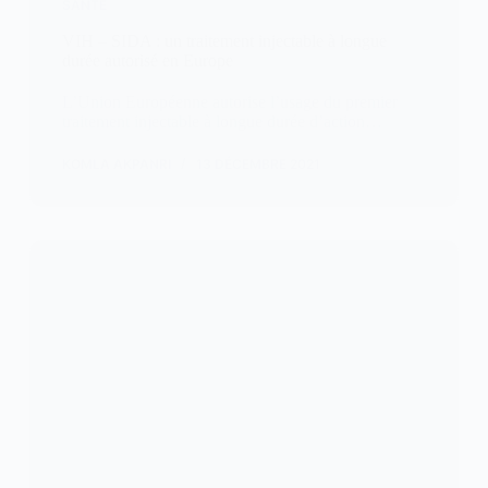
SANTÉ
VIH – SIDA : un traitement injectable à longue
durée autorisé en Europe
L’Union Européenne autorise l’usage du premier
traitement injectable à longue durée d’action…
KOMLA AKPANRI
13 DÉCEMBRE 2021