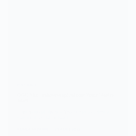
FOOTBALL
OGC Nice : traitement spécial pour Youcef Atal en
Israël
L’international algérien, Youcef Atal a eu droit à
traitement spécial en Israël…
KOMLA AKPANRI
23 AOÛT 2022