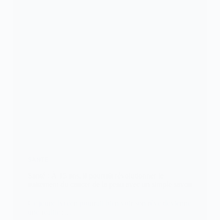
SANTÉ
Santé : À 15 ans, il pourrait révolutionner le
traitement du cancer de la peau avec un simple savon
Ce jeune lycéen pourrait bien voir son rêve devienne
une réalité :…