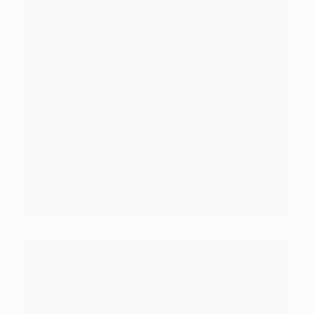
SANTÉ
Santé/Alzheimer : une étude révèle de nouveaux
coupables dans la maladie qui pourraient changer le
traitement
Et si les chercheurs s’étaient trompés de coupable ?
Une découverte majeure…
KOMLA AKPANRI
9 SEPTEMBRE 2024