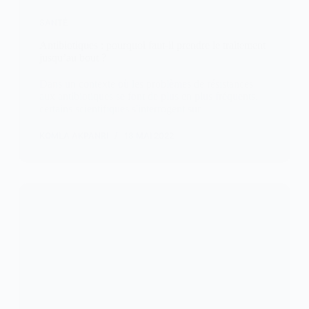
SANTÉ
Antibiotiques : pourquoi faut-il prendre le traitement
jusqu’au bout ?
Dans un contexte où les problèmes de résistances
aux antibiotiques se font de plus en plus fréquents,
certains scientifiques s'interrogent sur
KOMLA AKPANRI
18 MAI 2022