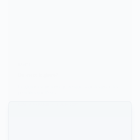
SANTÉ
Qu’ est ce le gluten?
Le gluten est un terme générique pour désigner des
protéines que l’on…
KOMLA AKPANRI
9 JUIN 2021