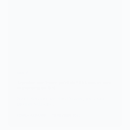
SANTÉ
Argentine: une femme guérit du SIDA sans recourir
au traitement médical
Pour la deuxième fois dans l’histoire, une femme
guérit du Sida sans…
KOMLA AKPANRI
18 FÉVRIER 2022