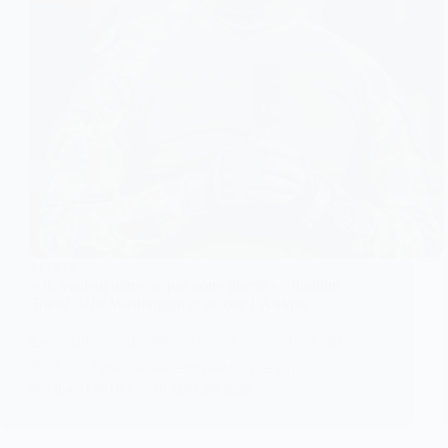
ALERTE
« Ils veulent notre or, pas notre liberté » : Ibrahim
Traoré défie Washington et secoue l’Afrique
Le capitaine Ibrahim Traoré, président du
Burkina Faso, a récemment livré un…
KOMLA AKPANRI
10 FÉVRIER 2026