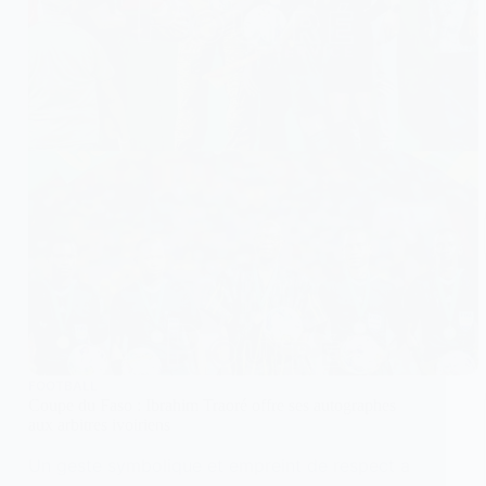
FOOTBALL
Coupe du Faso : Ibrahim Traoré offre ses autographes
aux arbitres ivoiriens
Un geste symbolique et empreint de respect a