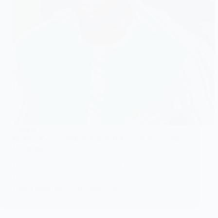
SOCIETE
Burkina Faso : Création de la SOFA et sanctions contre
la corruption
Le Conseil des ministres s’est tenu ce jeudi 5
février 2026 sous…
KOMLA AKPANRI
7 FÉVRIER 2026