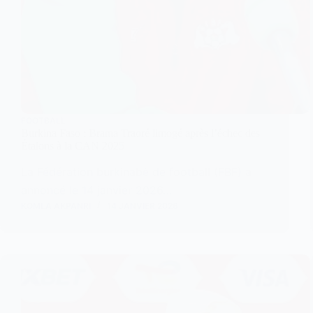
FOOTBALL
Burkina Faso : Brama Traoré limogé après l’échec des
Étalons à la CAN 2025
La Fédération burkinabè de football (FBF) a
annoncé le 14 janvier 2026…
KOMLA AKPANRI
14 JANVIER 2026