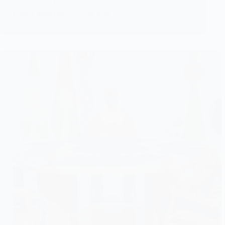
marqué la finale de…
KOMLA AKPANRI
2 JUIN 2026