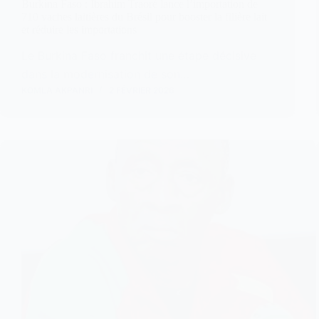
Burkina Faso : Ibrahim Traoré lance l’importation de
710 vaches laitières du Brésil pour booster la filière lait
et réduire les importations
Le Burkina Faso franchit une étape décisive
dans la modernisation de son…
KOMLA AKPANRI
2 FÉVRIER 2026