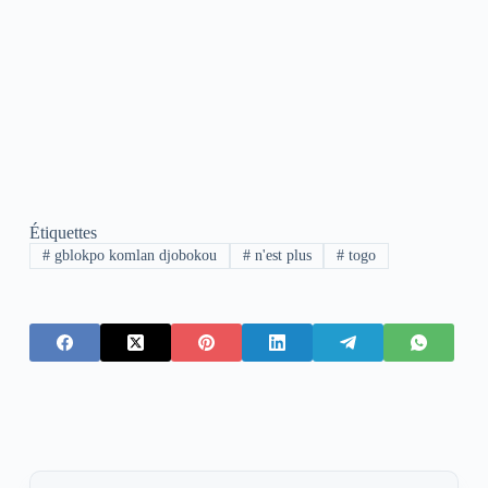
Étiquettes
#
gblokpo komlan djobokou
#
n'est plus
#
togo