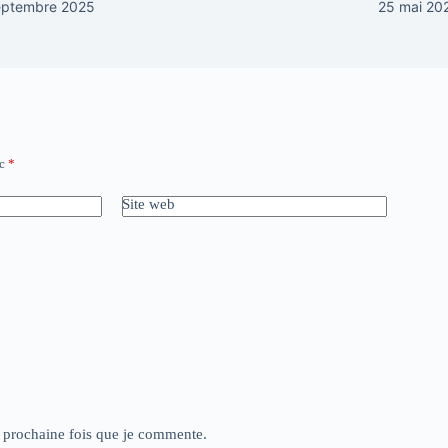
eptembre 2025
25 mai 20
ec
*
Site web
a prochaine fois que je commente.