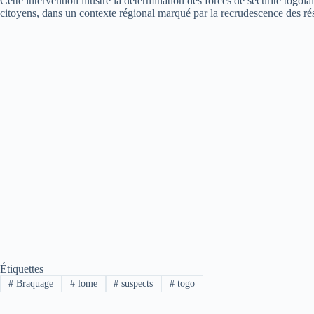
Cette intervention illustre la détermination des forces de sécurité togolai
citoyens, dans un contexte régional marqué par la recrudescence des rés
Étiquettes
#
Braquage
#
lome
#
suspects
#
togo