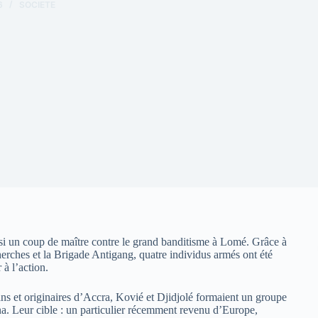
6
SOCIETE
ssi un coup de maître contre le grand banditisme à Lomé. Grâce à
rches et la Brigade Antigang, quatre individus armés ont été
 à l’action.
ans et originaires d’Accra, Kovié et Djidjolé formaient un groupe
hana. Leur cible : un particulier récemment revenu d’Europe,