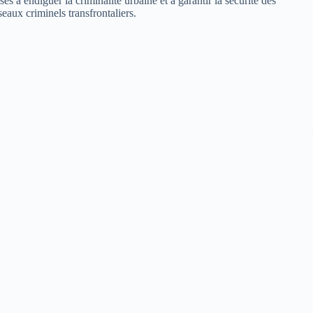
ses à endiguer la criminalité urbaine et à garantir la sécurité des
eaux criminels transfrontaliers.