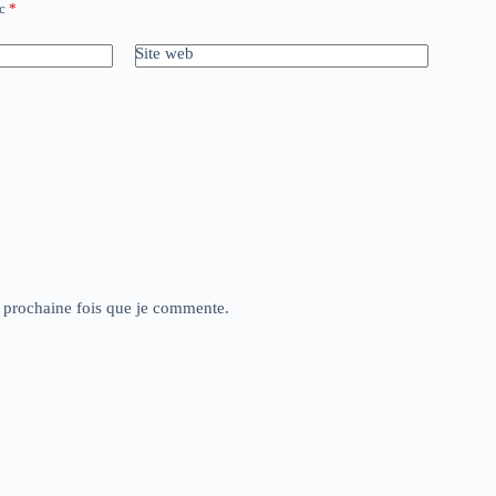
ec
*
Site web
a prochaine fois que je commente.