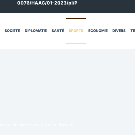
0076/HAAC/01-2023/pl/P
SOCIETE
DIPLOMATIE
SANTÉ
SPORTS
ECONOMIE
DIVERS
T
go reçoit le maire Gnavo Kokou Messan