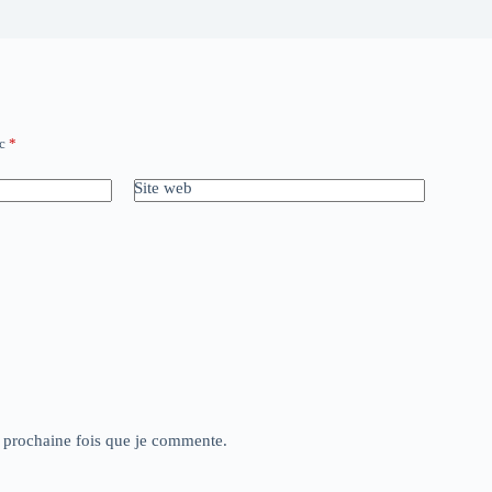
ec
*
Site web
a prochaine fois que je commente.