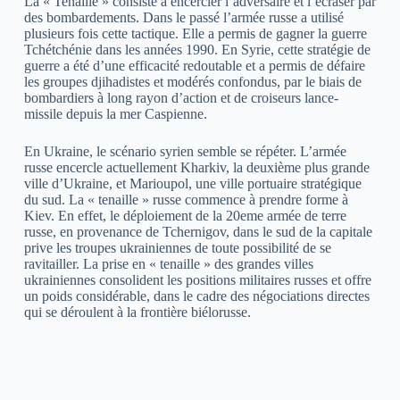
La « Tenaille » consiste à encercler l’adversaire et l’écraser par
des bombardements. Dans le passé l’armée russe a utilisé
plusieurs fois cette tactique. Elle a permis de gagner la guerre
Tchétchénie dans les années 1990. En Syrie, cette stratégie de
guerre a été d’une efficacité redoutable et a permis de défaire
les groupes djihadistes et modérés confondus, par le biais de
bombardiers à long rayon d’action et de croiseurs lance-
missile depuis la mer Caspienne.
En Ukraine, le scénario syrien semble se répéter. L’armée
russe encercle actuellement Kharkiv, la deuxième plus grande
ville d’Ukraine, et Marioupol, une ville portuaire stratégique
du sud. La « tenaille » russe commence à prendre forme à
Kiev. En effet, le déploiement de la 20eme armée de terre
russe, en provenance de Tchernigov, dans le sud de la capitale
prive les troupes ukrainiennes de toute possibilité de se
ravitailler. La prise en « tenaille » des grandes villes
ukrainiennes consolident les positions militaires russes et offre
un poids considérable, dans le cadre des négociations directes
qui se déroulent à la frontière biélorusse.