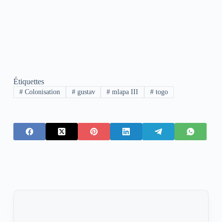
Étiquettes
#
Colonisation
#
gustav
#
mlapa III
#
togo