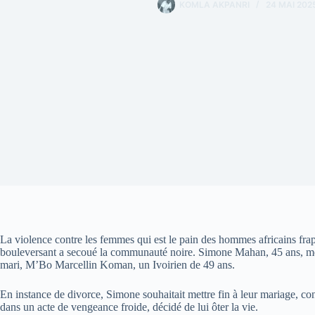
KOMLA AKPANRI
24 MAI 202
La violence contre les femmes qui est le pain des hommes africains fr
bouleversant a secoué la communauté noire. Simone Mahan, 45 ans, mère
mari, M’Bo Marcellin Koman, un Ivoirien de 49 ans.
En instance de divorce, Simone souhaitait mettre fin à leur mariage, co
dans un acte de vengeance froide, décidé de lui ôter la vie.