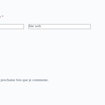
ec
*
Site web
a prochaine fois que je commente.