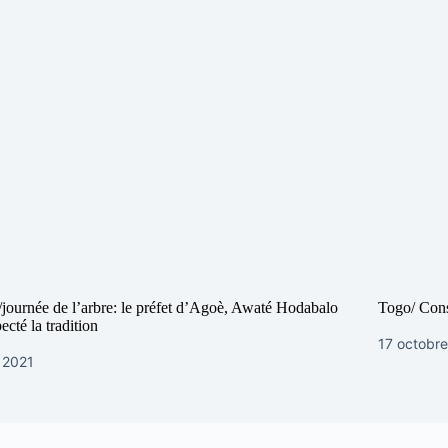
journée de l’arbre: le préfet d’Agoè, Awaté Hodabalo
Togo/ Cons
ecté la tradition
17 octobr
n 2021