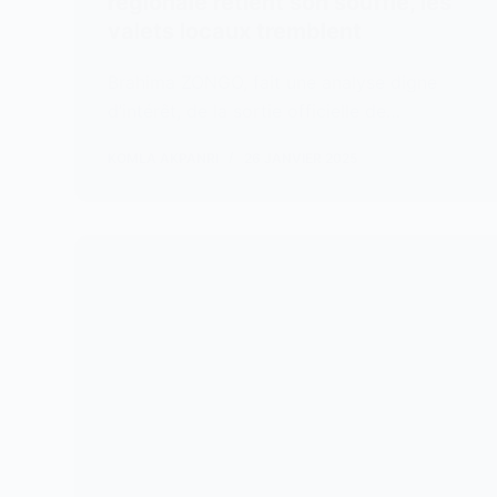
régionale retient son souffle, les
valets locaux tremblent
Brahima ZONGO, fait une analyse digne
d’intérêt, de la sortie officielle de…
KOMLA AKPANRI
26 JANVIER 2025