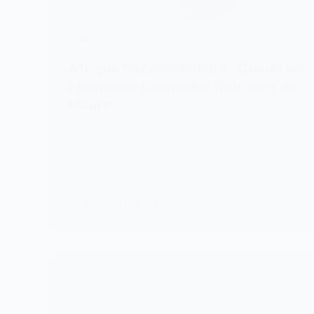
ANALYSE
Afrique Sécessionniste : Quand les
Frontières Coloniales Refusent de
Mourir
Brazzaville, Lagos, Dakar, Addis-Abeba…
Partout sur le continent, les cicatrices de
Berlin…
KOMLA AKPANRI
11 DÉCEMBRE 2025