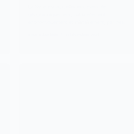
La Syrie est actuellement éventrée,
géographiquement, culturellement,
économiquement et militairement, par des…
KOMLA AKPANRI
31 DÉCEMBRE 2024