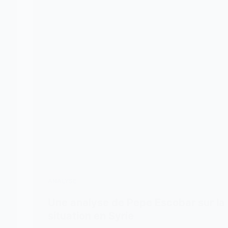
ANALYSE
Une analyse de Pepe Escobar sur la
situation en Syrie