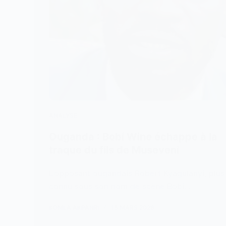
ANALYSE
Ouganda : Bobi Wine échappe à la
traque du fils de Museveni
L’opposant ougandais Robert Kyagulanyi, plus
connu sous son nom de scène Bobi…
KOMLA AKPANRI
15 MARS 2026