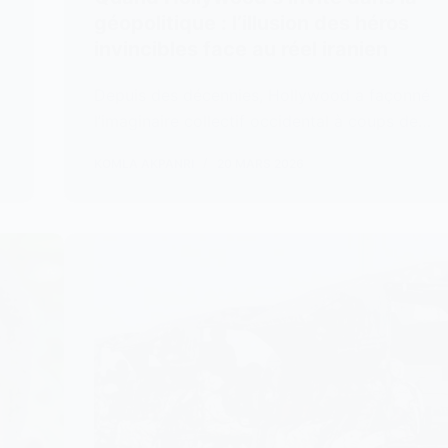
géopolitique : l’illusion des héros
invincibles face au réel iranien
Depuis des décennies, Hollywood a façonné
l’imaginaire collectif occidental à coups de…
KOMLA AKPANRI
20 MARS 2026