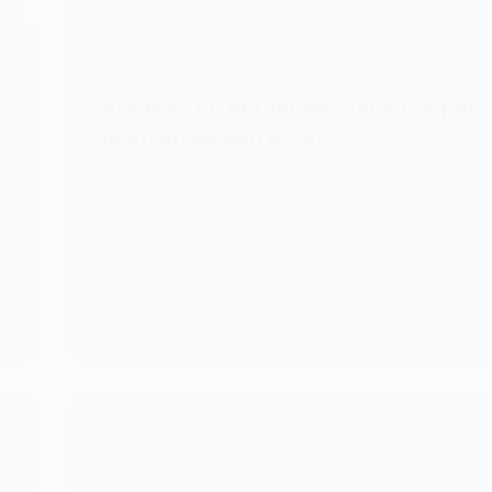
ANALYSE
France : un enfant de 9 ans tué par
le chien de son père
Un drame a secoué la commune d’Escrennes,
dans le Loiret, en France,…
KOMLA AKPANRI
13 OCTOBRE 2025