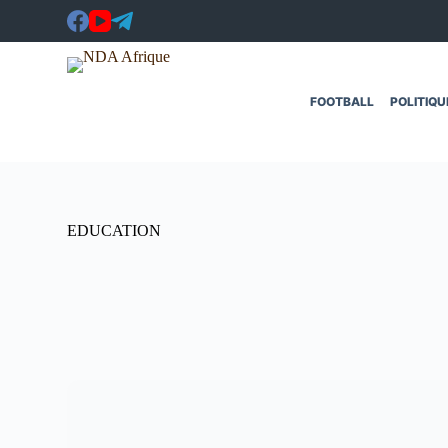
Passer
au
contenu
FOOTBALL
POLITIQU
EDUCATION