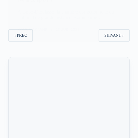
avenir compromis
À Bobo-Dioulasso, la chambre correctionnelle du
Tribunal de grande instance examine une…
KOMLA AKPANRI
23 JUIN 2026
PRÉC
SUIVANT