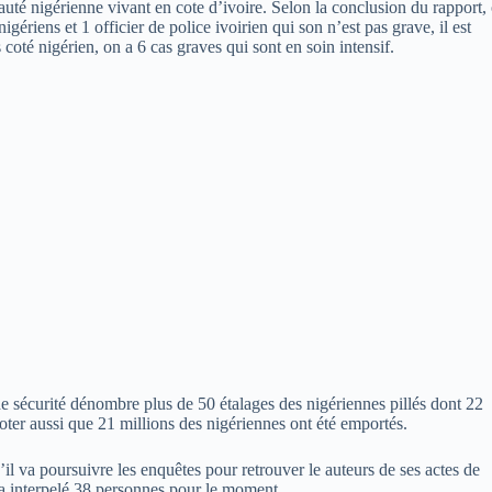
auté nigérienne vivant en cote d’ivoire. Selon la conclusion du rapport,
igériens et 1 officier de police ivoirien qui son n’est pas grave, il est
 coté nigérien, on a 6 cas graves qui sont en soin intensif.
de sécurité dénombre plus de 50 étalages des nigériennes pillés dont 22
noter aussi que 21 millions des nigériennes ont été emportés.
’il va poursuivre les enquêtes pour retrouver le auteurs de ses actes de
 a interpelé 38 personnes pour le moment.