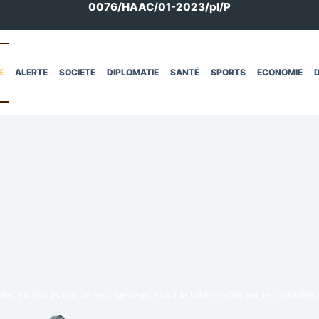
0076/HAAC/01-2023/pl/P
E
ALERTE
SOCIETE
DIPLOMATIE
SANTÉ
SPORTS
ECONOMIE
D
re/ violences contre les nigériens: voici le bilan établit par les autorités