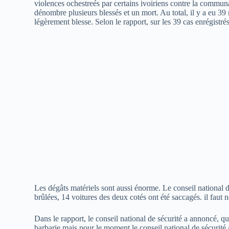
violences ochestreés par certains ivoiriens contre la commun
dénombre plusieurs blessés et un mort. Au total, il y a eu 39 n
légèrement blesse. Selon le rapport, sur les 39 cas enrégistrés
Les dégâts matériels sont aussi énorme. Le conseil national 
brûlées, 14 voitures des deux cotés ont été saccagés. il faut 
Dans le rapport, le conseil national de sécurité a annoncé, qu
barbarie mais pour le moment le conseil national de sécurité