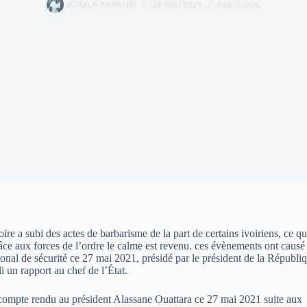
KOMLA AKPANRI
29 MAI 2021
POLITIQUE
re a subi des actes de barbarisme de la part de certains ivoiriens, ce qu
grâce aux forces de l’ordre le calme est revenu. ces évènements ont causé
onal de sécurité ce 27 mai 2021, présidé par le président de la Républi
li un rapport au chef de l’État.
un compte rendu au président Alassane Ouattara ce 27 mai 2021 suite aux