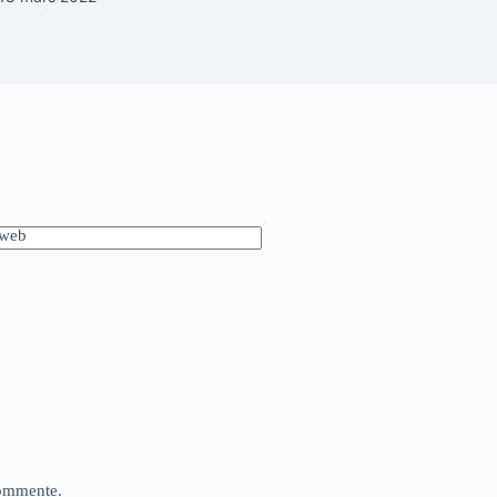
 web
commente.