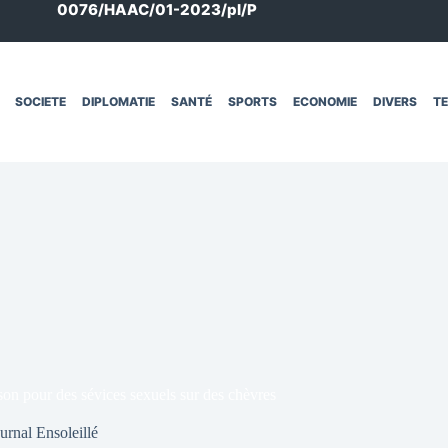
0076/HAAC/01-2023/pl/P
SOCIETE
DIPLOMATIE
SANTÉ
SPORTS
ECONOMIE
DIVERS
T
on pour des sévices sexuels sur des chèvres
urnal Ensoleillé