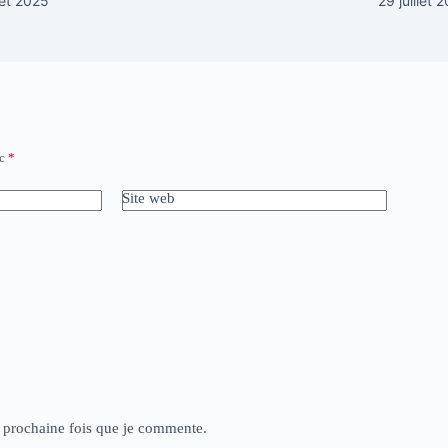
llet 2025
29 juillet 
ec
*
Site web
a prochaine fois que je commente.