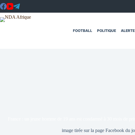
Passer
au
contenu
FOOTBALL
POLITIQUE
ALERTE
France : un jeune homme de 19 ans est condamné à 30 mois de pris
image tirée sur la page Facebook du jo