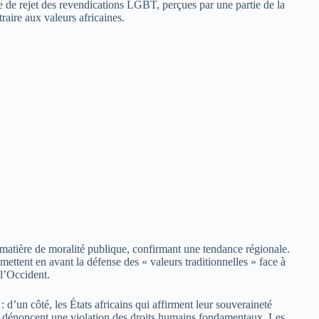
e de rejet des revendications LGBT, perçues par une partie de la
raire aux valeurs africaines.
 matière de moralité publique, confirmant une tendance régionale.
 mettent en avant la défense des « valeurs traditionnelles » face à
 l’Occident.
: d’un côté, les États africains qui affirment leur souveraineté
 qui dénoncent une violation des droits humains fondamentaux. Les