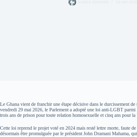
KOMLA AKPANRI
30 MAI 202
Le Ghana vient de franchir une étape décisive dans le durcissement de sa
vendredi 29 mai 2026, le Parlement a adopté une loi anti-LGBT parmi le
trois ans de prison pour toute relation homosexuelle et cinq ans pour l
Cette loi reprend le projet voté en 2024 mais resté lettre morte, faute 
désormais être promulguée par le président John Dramani Mahama, qui dé