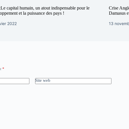
e capital humain, un atout indispensable pour le
Crise Angl
oppement et la puissance des pays !
Damasus en
vier 2022
13 novemb
ec
*
Site web